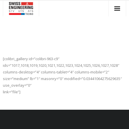
Salta
al
contenuto
[colibri_gallery id=”colibri-963-c9″
ids=”1017,1018,1019,1020,1021,1022,1023,1024,1025,1026,1027,1028″
columns-desktop=”4″ columns-tablet=”4″ columns-mobile=”2″
size=”medium” lb=”1″ masonry=”0″ modified=”0.03441064275629635″
use_overlay=”0″
link=”file”]
Sviluppato da
. Realizzato da
.